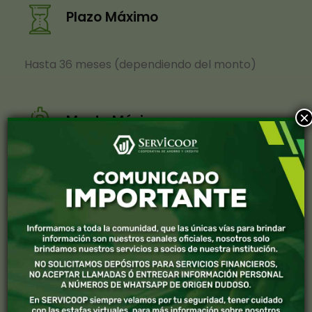
Plazo Máximo
Hasta 36 meses (dependiendo del monto)
×
Monto Máximo
hasta $5.000,00 (dependiendo del monto
ahorrado)
Formatos