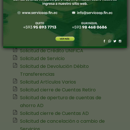
Servicoop
Formulario Ingreso Socio
Autorizacion Buro de Crédito
Solicitud de Crédito
Solicitud Microcrédito
Solicitud de Crédito UNIFICA
Solicitud de Servicio
Solicitud de Devolución Débito
Transferencias
Solicitud Artículos Varios
Solicitud cierre de Cuentas Retiro
Solicitud de apertura de cuentas de
ahorro AD
Solicitud cierre de Cuentas AD
Solicitud de cancelación o cambio de
Servicios