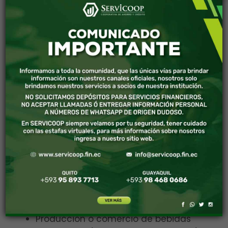
tales como productos farmacéuticos
considerados ilegales o sujetos a
fiscalización, pesticida/herbicidas,
substancias que agotan el ozono,
compuestos de bifenilos policlorados
(PCB, por sus siglas en inglés),
animales y plantas silvestres o
productos derivados de ellos,
reglamentados conforme a lo
indicado por la Convención sobre el
Comercio Internacional de Especies
Amenazadas de Fauna y Flora
Silvestres (CITES).
Producción o comercio de armas y
municiones;
Producción o comercio de bebidas