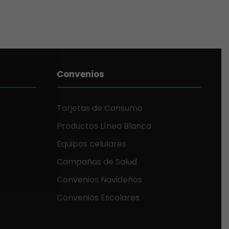
Convenios
Tarjetas de Consumo
Productos Línea Blanca
Equipos celulares
Campañas de Salud
Convenios Navideños
Convenios Escolares