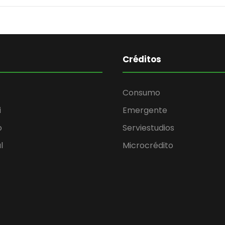
Créditos
Consumo
i
Emergente
o
Serviestudios
l
Microcrédito