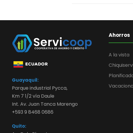
Ahorros
A la vista
Chiquiserv
Planificad
Guayaquil:
Vacaciona
Parque industrial Pycca,
Km 7 1/2 vía Daule
Int. Av. Juan Tanca Marengo
+593 9 8468 0686
Quito: