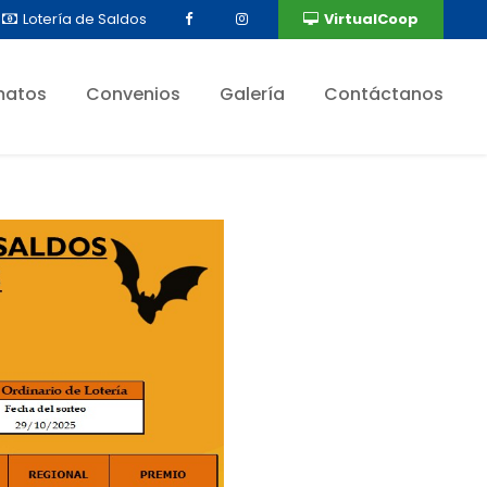
Lotería de Saldos
VirtualCoop
matos
Convenios
Galería
Contáctanos