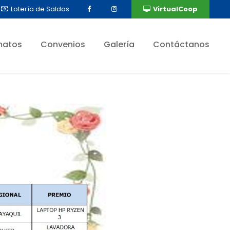
Lotería de Saldos
VirtualCoop
matos
Convenios
Galería
Contáctanos