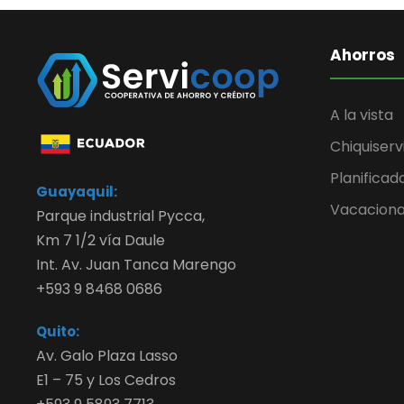
Ahorros
A la vista
Chiquiserv
Planificad
Guayaquil:
Vacaciona
Parque industrial Pycca,
Km 7 1/2 vía Daule
Int. Av. Juan Tanca Marengo
+593 9 8468 0686
Quito:
Av. Galo Plaza Lasso
E1 – 75 y Los Cedros